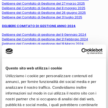
Delibere del Comitato di Gestione del 27 marzo 2025
Delibere del Comitato di Gestione del 8 maggio 2025
Delibere del Comitato di Gestione del 26 giugno 2025
Delibere del Comitato di Gestione del 31 luglio 2025
DELIBERE COMITATO DI GESTIONE ANNO 2024
Delibere del Comitato di gestione del 9 Gennaio 2024
Delibere del Comitato di gestione del 21 Febbraio 2024
Delibere del Comitato di gestione del 19 Marzo 2024
Delibere del Comitato di gestione del 29 aprile 2024
Delibere del Comitato di gestione del 27 Maggio 2024
Delibere del Comitato di gestione del 21 Giugno 2024
Delibere del Comitato di gestione del 18 luglio 2024
Delibere del Comitato di gestione del 20 Agosto 2024
Questo sito web utilizza i cookie
Delibere del Comitato di gestione del 28 Agosto 2024
Utilizziamo i cookie per personalizzare contenuti ed
Delibere del Comitato di gestione del 07 Novembre 2024
Delibere del Comitato di gestione del 12 Dicembre 2024
annunci, per fornire funzionalità dei social media e per
analizzare il nostro traffico. Condividiamo inoltre
DELIBERE COMITATO DI GESTIONE ANNO 2023
informazioni sul modo in cui utilizza il nostro sito con i
Delibere del Comitato di gestione del 16 Febbraio 2023
nostri partner che si occupano di analisi dei dati web,
Delibere del Comitato di gestione del 14 Aprile 2023
pubblicità e social media, i quali potrebbero combinarle
Delibere del Comitato di gestione del 05 Maggio 2023