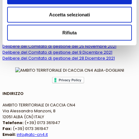
Delibere del Comitato di gestione del 7 Maggio 2021
Delibere del Comitato di gestione del 1 Giugno 2021
Accetta selezionati
Delibere del Comitato di gestione del 16 Giugno 2021
Delibere del Comitato di gestione del 15 Luglio 2021
Delibere del Comitato di gestione del 26 Luglio 2021
Rifiuta
Delibere del Comitato di gestione del 26 Agosto 2021
Delibere del Comitato di gestione del 5 Novembre 2021
Delibere del Comitato di gestione del 25 Novembre 2021
Delibere del Comitato di gestione del 9 Dicembre 2021
Delibere del Comitato di gestione del 28 Dicembre 2021
INDIRIZZO
AMBITO TERRITORIALE DI CACCIA CN4
Via Alessandro Manzoni, 8
12051 ALBA (CN) ITALY
Telefono:
(+39) 0173 361947
Fax:
(+39) 0173 361947
Email:
info@atc-cn4.it