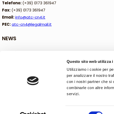
Telefono:
(+39) 0173 361947
Fax:
(+39) 0173 361947
Email:
info@atc-cn4.it
PEC:
atc-cn4@legalmail.it
NEWS
Aggiornamenti PSA
Questo sito web utilizza i
Utilizziamo i cookie per pe
1 Agosto 2026
per analizzare il nostro tra
con i nostri partner che si
Avviso importante
combinarle con altre inform
servizi.
1 Agosto 2026
Selezione